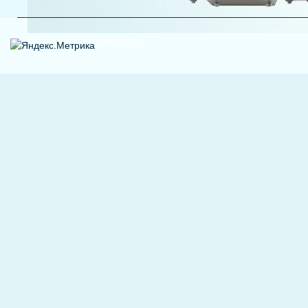
Лічильник пластової води