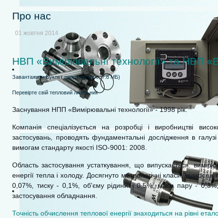
Тепловодолічильники Х12
Про нас
01 жовтня 2014
НВП «Вимірювальні технології» та НВП «В
Завантажити Буклет продукції (рос, 7.8 МБ)
Перевірте свій тепловий лічильник
Заснування НПП «Вимірювальні технології» - 1998 рік.
Компанія спеціалізується на розробці і виробництві висо
Лічильник пластової води
застосувань, проводять фундаментальні дослідження в галузі
вимогам стандарту якості ISO-9001: 2008.
Область застосування устаткування, що випускається: вимірюва
енергії тепла і холоду. Досягнуто метрологічні класи, відносна
0,07%, тиску - 0,1%, об'єму рідини - 0,5%, маси пару - 0,3%
застосування обладнання.
Точність обчислення теплової енергії знаходиться на рівні етало