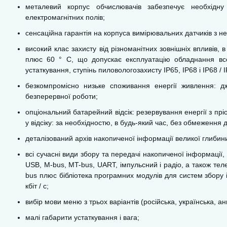
металевий корпус обчислювачів забезпечує необхідну 
електромагнітних полів;
сенсаційна гарантія на корпуса вимірювальних датчиків з нер
високий клас захисту від різноманітних зовнішніх впливів, 
плюс 60 ° C, що допускає експлуатацію обладнання все
устаткування, ступінь пиловологозахисту IP65, IP68 і IP68 /
безкомпромісно низьке споживання енергії живлення: д
безперервної роботи;
опціональний батарейний відсік: резервування енергії з прі
у відсіку: за необхідностю, в будь-який час, без обмеження 
деталізований архів накопиченої інформації великої глибин
всі сучасні види збору та передачі накопиченої інформації
USB, M-bus, MT-bus, UART, імпульсний і радіо, а також те
bus плюс бібліотека програмних модулів для систем збору 
кбіт / с;
вибір мови меню з трьох варіантів (російська, українська, ан
малі габарити устаткування і вага;