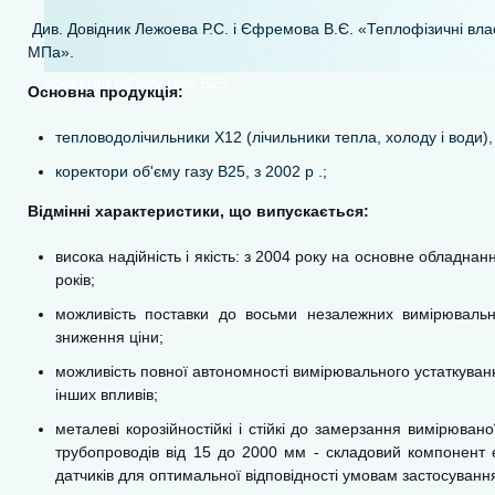
Див. Довідник Лежоева Р.С. і Єфремова В.Є. «Теплофізичні властив
МПа».
Коректор об’єму газу В25
Основна продукція:
тепловодолічильники Х12 (лічильники тепла, холоду і води), 
коректори об'єму газу В25, з 2002 р .;
Відмінні характеристики, що випускається:
висока надійність і якість: з 2004 року на основне обладна
років;
можливість поставки до восьми незалежних вимірювальни
зниження ціни;
можливість повної автономності вимірювального устаткуванн
інших впливів;
металеві корозійностійкі і стійкі до замерзання вимірюва
трубопроводів від 15 до 2000 мм - складовий компонент 
датчиків для оптимальної відповідності умовам застосуванн