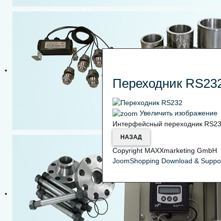
Коректор об’єму газу В25
Переходник RS23
Увеличить изображение
Интерфейсный переходник RS23
Тепловодолічильники Х12
Copyright MAXXmarketing GmbH
JoomShopping Download & Suppo