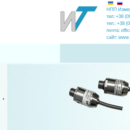
НПП Измер
тел: +38 (
тел.: +38 (
почта:
off
сайт:
www.