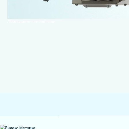
Лічильник пластової води