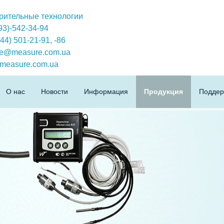
ительные технологии
093)-542-34-94
044) 501-21-91,
-86
ice@measure.com.ua
measure.com.ua
О нас
Новости
Информация
Продукция
Поддер