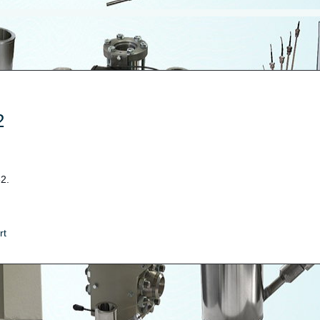
2
2.
rt